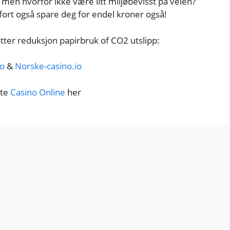
, men hvorfor ikke være litt miljøbevisst på veien?
fort også spare deg for endel kroner også!
tter reduksjon papirbruk of CO2 utslipp:
io
&
Norske-casino.io
ste
Casino Online
her