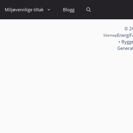
Miljøvennlige tiltak
Blogg
© 2
EnergiF
Sitemap
• Bygg
Genera