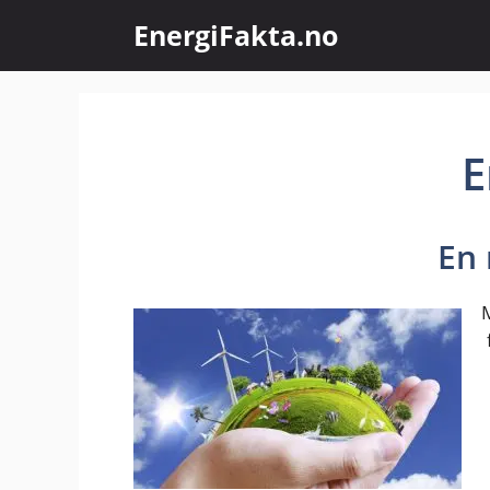
EnergiFakta.no
E
En
M