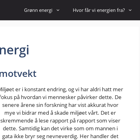
Hopp
Grønn energi
Hvor får vi energien fra?
til
innhold
nergi
 motvekt
iljøet er i konstant endring, og vi har aldri hatt mer
fokus på hvordan vi mennesker påvirker dette. De
senere årene sin forskning har vist akkurat hvor
mye vi bidrar med å skade miljøet vårt. Det er
skremmende å lese rapport på rapport som viser
dette. Samtidig kan det virke som om mannen i
gata ikke bryr seg nevneverdig. Her handler det