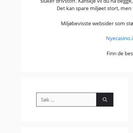
sluker drivstoff. Kanskje vil du ha begge
Det kan spare miljøet stort, men 
Miljøbevisste websider som stø
Nyecasino.
Finn de be
Søk
etter: