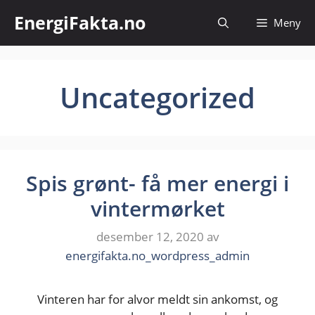
Hopp
EnergiFakta.no
Meny
til
innhold
Uncategorized
Spis grønt- få mer energi i
vintermørket
desember 12, 2020
av
energifakta.no_wordpress_admin
Vinteren har for alvor meldt sin ankomst, og