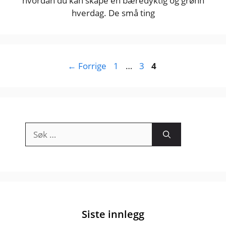
hvordan du kan skape en bæredyktig og grønn
hverdag. De små ting
Side
Side
Side
←
Forrige
1
…
3
4
Søk
etter:
Siste innlegg