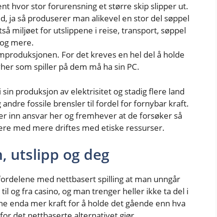
jent hvor stor forurensning et større skip slipper ut.
d, ja så produserer man alikevel en stor del søppel
altså miljøet for utslippene i reise, transport, søppel
og mere.
mproduksjonen. For det kreves en hel del å holde
her som spiller på dem må ha sin PC.
 sin produksjon av elektrisitet og stadig flere land
 andre fossile brensler til fordel for fornybar kraft.
er inn ansvar her og fremhever at de forsøker så
rvere med mere driftes med etiske ressurser.
, utslipp og deg
e fordelene med nettbasert spilling at man unngår
l og fra casino, og man trenger heller ikke ta del i
rne enda mer kraft for å holde det gående enn hva
or det nettbaserte alternativet gjør.