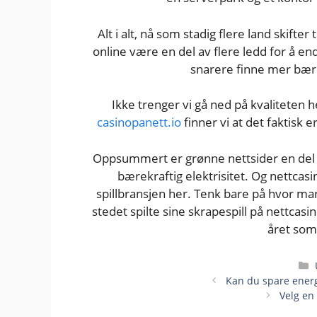
Alt i alt, nå som stadig flere land skifter
online være en del av flere ledd for å end
snarere finne mer bære
Ikke trenger vi gå ned på kvaliteten h
casinopanett.io
finner vi at det faktisk e
Oppsummert er grønne nettsider en del a
bærekraftig elektrisitet. Og nettcasino
spillbransjen her. Tenk bare på hvor man
stedet spilte sine skrapespill på nettcasi
året som i
Kan du spare energi
Velg en