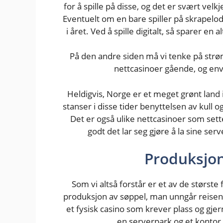
for å spille på disse, og det er svært velk
Eventuelt om en bare spiller på skrapelod
i året. Ved å spille digitalt, så sparer en 
På den andre siden må vi tenke på strø
nettcasinoer gående, og env
Heldigvis, Norge er et meget grønt land i
stanser i disse tider benyttelsen av kull og
Det er også ulike nettcasinoer som sett
godt det lar seg gjøre å la sine se
Produksjon
Som vi altså forstår er et av de størst
produksjon av søppel, man unngår reisen ti
et fysisk casino som krever plass og gje
en serverpark og et kontor f